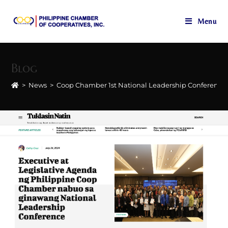
Menu
Skip
to
Blog
content
>
News
>
Coop Chamber 1st National Leadership Conference 