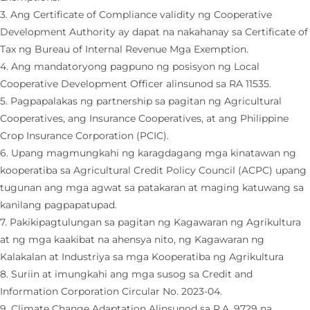
3. Ang Certificate of Compliance validity ng Cooperative
Development Authority ay dapat na nakahanay sa Certificate of
Tax ng Bureau of Internal Revenue Mga Exemption.
4. Ang mandatoryong pagpuno ng posisyon ng Local
Cooperative Development Officer alinsunod sa RA 11535.
5. Pagpapalakas ng partnership sa pagitan ng Agricultural
Cooperatives, ang Insurance Cooperatives, at ang Philippine
Crop Insurance Corporation (PCIC).
6. Upang magmungkahi ng karagdagang mga kinatawan ng
kooperatiba sa Agricultural Credit Policy Council (ACPC) upang
tugunan ang mga agwat sa patakaran at maging katuwang sa
kanilang pagpapatupad.
7. Pakikipagtulungan sa pagitan ng Kagawaran ng Agrikultura
at ng mga kaakibat na ahensya nito, ng Kagawaran ng
Kalakalan at Industriya sa mga Kooperatiba ng Agrikultura
8. Suriin at imungkahi ang mga susog sa Credit and
Information Corporation Circular No. 2023-04.
9. Climate Change Adaptation Alinsunod sa R.A. 9729 na