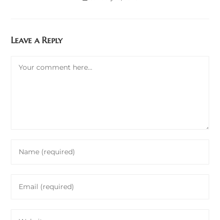
Leave a Reply
Comment
Enter
your
name
Enter
or
your
username
email
to
Enter
address
comment