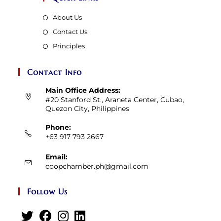
About Us
Contact Us
Principles
Contact Info
Main Office Address:
#20 Stanford St., Araneta Center, Cubao,
Quezon City, Philippines
Phone:
+63 917 793 2667
Email:
Opens
coopchamber.ph@gmail.com
in
your
Follow Us
application