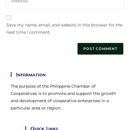
your
to
website
comment
URL
Save my name, email, and website in this browser for the
(optional)
next time I comment.
Information
The purpose of the Philippine Chamber of
Cooperatives is to promote and support the growth
and development of cooperative enterprises in a
particular area or region.
Quick Links