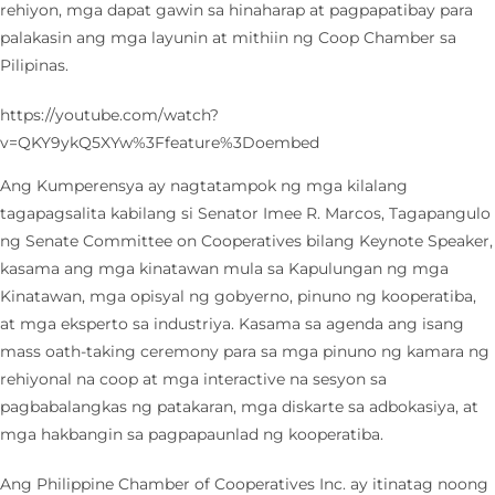
rehiyon, mga dapat gawin sa hinaharap at pagpapatibay para
palakasin ang mga layunin at mithiin ng Coop Chamber sa
Pilipinas.
https://youtube.com/watch?
v=QKY9ykQ5XYw%3Ffeature%3Doembed
Ang Kumperensya ay nagtatampok ng mga kilalang
tagapagsalita kabilang si Senator Imee R. Marcos, Tagapangulo
ng Senate Committee on Cooperatives bilang Keynote Speaker,
kasama ang mga kinatawan mula sa Kapulungan ng mga
Kinatawan, mga opisyal ng gobyerno, pinuno ng kooperatiba,
at mga eksperto sa industriya. Kasama sa agenda ang isang
mass oath-taking ceremony para sa mga pinuno ng kamara ng
rehiyonal na coop at mga interactive na sesyon sa
pagbabalangkas ng patakaran, mga diskarte sa adbokasiya, at
mga hakbangin sa pagpapaunlad ng kooperatiba.
Ang Philippine Chamber of Cooperatives Inc. ay itinatag noong