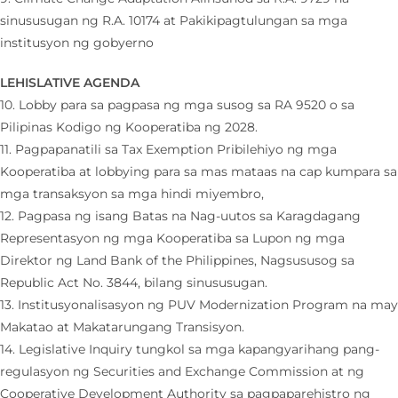
sinususugan ng R.A. 10174 at Pakikipagtulungan sa mga
institusyon ng gobyerno
LEHISLATIVE AGENDA
10. Lobby para sa pagpasa ng mga susog sa RA 9520 o sa
Pilipinas Kodigo ng Kooperatiba ng 2028.
11. Pagpapanatili sa Tax Exemption Pribilehiyo ng mga
Kooperatiba at lobbying para sa mas mataas na cap kumpara sa
mga transaksyon sa mga hindi miyembro,
12. Pagpasa ng isang Batas na Nag-uutos sa Karagdagang
Representasyon ng mga Kooperatiba sa Lupon ng mga
Direktor ng Land Bank of the Philippines, Nagsususog sa
Republic Act No. 3844, bilang sinususugan.
13. Institusyonalisasyon ng PUV Modernization Program na may
Makatao at Makatarungang Transisyon.
14. Legislative Inquiry tungkol sa mga kapangyarihang pang-
regulasyon ng Securities and Exchange Commission at ng
Cooperative Development Authority sa pagpaparehistro ng