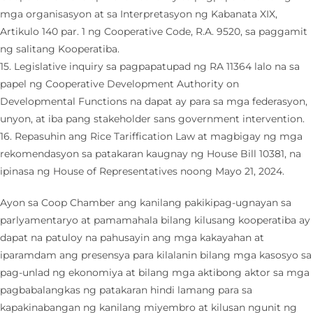
mga organisasyon at sa Interpretasyon ng Kabanata XIX,
Artikulo 140 par. 1 ng Cooperative Code, R.A. 9520, sa paggamit
ng salitang Kooperatiba.
15. Legislative inquiry sa pagpapatupad ng RA 11364 lalo na sa
papel ng Cooperative Development Authority on
Developmental Functions na dapat ay para sa mga federasyon,
unyon, at iba pang stakeholder sans government intervention.
16. Repasuhin ang Rice Tariffication Law at magbigay ng mga
rekomendasyon sa patakaran kaugnay ng House Bill 10381, na
ipinasa ng House of Representatives noong Mayo 21, 2024.
Ayon sa Coop Chamber ang kanilang pakikipag-ugnayan sa
parlyamentaryo at pamamahala bilang kilusang kooperatiba ay
dapat na patuloy na pahusayin ang mga kakayahan at
iparamdam ang presensya para kilalanin bilang mga kasosyo sa
pag-unlad ng ekonomiya at bilang mga aktibong aktor sa mga
pagbabalangkas ng patakaran hindi lamang para sa
kapakinabangan ng kanilang miyembro at kilusan ngunit ng