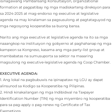
isinagawang Pambansang Konsultasyon, organizational
formation at pagpatibay ng mga madiskarteng direksyon para
sa 2024-2025 at mag-endorso ng executive at legislative
agenda na may kinalaman sa pagsusulong at pagtataguyod ng
mga negosyong kooperatiba sa buong bansa.
Narito ang mga executive at legislative agenda na ito sa mga
naaangkop na institusyon ng gobyerno at paghahanap ng mga
kampeon sa Kongreso, kasama ang mga party-list group at
mambabatas na sumusuporta sa sektor na maaaring
magsulong ng executive-legislative agenda ng Coop Chamber.
EXECUTIVE AGENDA:
1. Ang lokal na pagbubuwis na ipinapataw ng LGU ay dapat
alinsunod sa Kodigo sa Kooperatiba ng Pilipinas.
2. Hindi kinakailangan ng mga Indibidwal na Taxpayer
Identification Number (TIN) ng mga miyembro ng kooperatiba
para sa pag-apply o pag-renew ng Certificate of Tax
Exemptions.