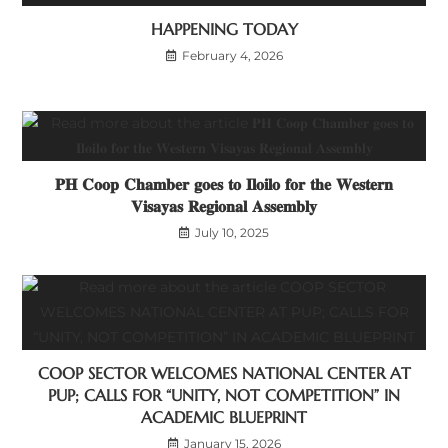
HAPPENING TODAY
February 4, 2026
𝐏𝐇 𝐂𝐨𝐨𝐩 𝐂𝐡𝐚𝐦𝐛𝐞𝐫 𝐠𝐨𝐞𝐬 𝐭𝐨 𝐈𝐥𝐨𝐢𝐥𝐨 𝐟𝐨𝐫 𝐭𝐡𝐞 𝐖𝐞𝐬𝐭𝐞𝐫𝐧
𝐕𝐢𝐬𝐚𝐲𝐚𝐬 𝐑𝐞𝐠𝐢𝐨𝐧𝐚𝐥 𝐀𝐬𝐬𝐞𝐦𝐛𝐥𝐲
July 10, 2025
COOP SECTOR WELCOMES NATIONAL CENTER AT
PUP; CALLS FOR “UNITY, NOT COMPETITION” IN
ACADEMIC BLUEPRINT
January 15, 2026