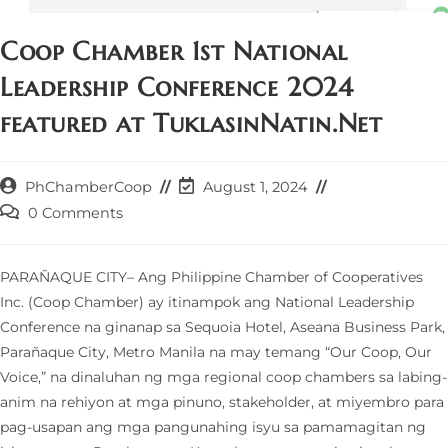
Coop Chamber 1st National
Leadership Conference 2024
featured at TuklasinNatin.Net
Post
Post
PhChamberCoop
August 1, 2024
author:
last
Post
0 Comments
modified:
comments:
PARAÑAQUE CITY– Ang Philippine Chamber of Cooperatives
Inc. (Coop Chamber) ay itinampok ang National Leadership
Conference na ginanap sa Sequoia Hotel, Aseana Business Park,
Parañaque City, Metro Manila na may temang “Our Coop, Our
Voice,” na dinaluhan ng mga regional coop chambers sa labing-
anim na rehiyon at mga pinuno, stakeholder, at miyembro para
pag-usapan ang mga pangunahing isyu sa pamamagitan ng